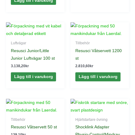
Lägg till i varukorg
Luftvägar
Tillbehör
Resusci Junior/Little
Resusci Våtservett 1200
Junior Luftvägar 100 st
st
3.138,20
kr
2.810,60
kr
Lägg till i varukorg
Lägg till i varukorg
Tillbehör
Hjärtstartare övning
Resusci Våtservett 50 st
Shocklink Adapter
Physio-Control/Mindray
139,10
kr