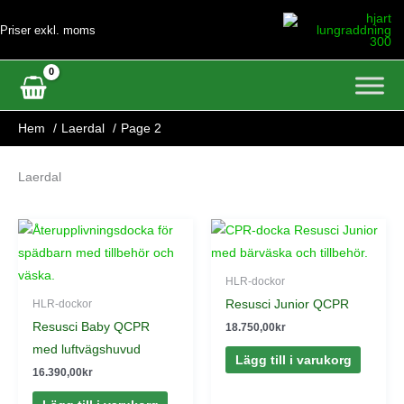
Hoppa
Priser exkl. moms
till
innehåll
Hem
Laerdal
Page 2
Laerdal
HLR-dockor
Resusci Junior QCPR
HLR-dockor
Resusci Baby QCPR
18.750,00
kr
med luftvägshuvud
Lägg till i varukorg
16.390,00
kr