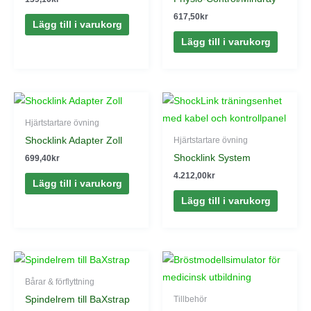
617,50
kr
Lägg till i varukorg
Lägg till i varukorg
Hjärtstartare övning
Shocklink Adapter Zoll
Hjärtstartare övning
Shocklink System
699,40
kr
4.212,00
kr
Lägg till i varukorg
Lägg till i varukorg
Bårar & förflyttning
Spindelrem till BaXstrap
Tillbehör