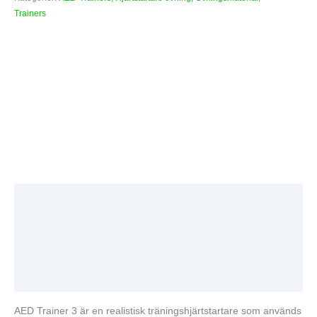
Trainers
Beskrivning
Ytterligare information
Varumärke
Recensioner (0)
AED Trainer 3 är en realistisk träningshjärtstartare som används