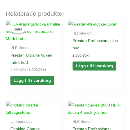
Relaterade produkter
Det
Det
ursprungliga
nuvarande
Sale!
Sale!
priset
priset
HLR-dockor
var:
är:
Prestan Professional ljus
2.200,00kr.
1.900,00kr.
hud
HLR-dockor
Prestan Ultralite Vuxen
2.500,00
kr
mörk hud
Lägg till i varukorg
2.200,00
kr
1.900,00
kr
Lägg till i varukorg
Luftvägsstopp
HLR-dockor
Choking Charlie
Prestan Professional