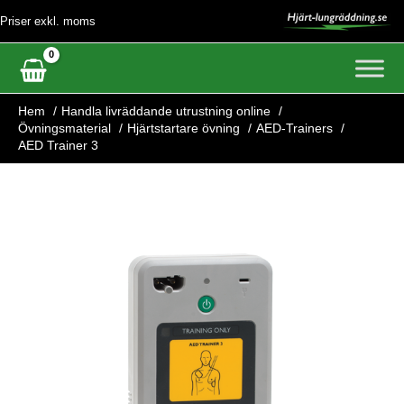
Hoppa
Priser exkl. moms
till
innehåll
Hem
Handla livräddande utrustning online
Övningsmaterial
Hjärtstartare övning
AED-Trainers
AED Trainer 3
AED
Trainer
3
mängd