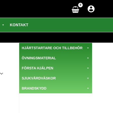
KONTAKT
HJÄRTSTARTARE OCH TILLBEHÖR
ÖVNINGSMATERIAL
FÖRSTA HJÄLPEN
SJUKVÅRDVÄSKOR
BRANDSKYDD