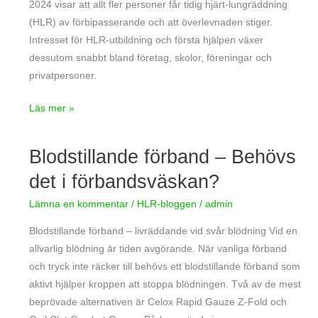
2024 visar att allt fler personer får tidig hjärt-lungräddning
(HLR) av förbipasserande och att överlevnaden stiger.
Intresset för HLR-utbildning och första hjälpen växer
dessutom snabbt bland företag, skolor, föreningar och
privatpersoner.
Läs mer »
Blodstillande förband – Behövs
Blodstillande
förband
det i förbandsväskan?
–
Lämna en kommentar
/
HLR-bloggen
/
admin
Behövs
det
Blodstillande förband – livräddande vid svår blödning Vid en
i
allvarlig blödning är tiden avgörande. När vanliga förband
förbandsväskan?
och tryck inte räcker till behövs ett blodstillande förband som
aktivt hjälper kroppen att stoppa blödningen. Två av de mest
beprövade alternativen är Celox Rapid Gauze Z-Fold och