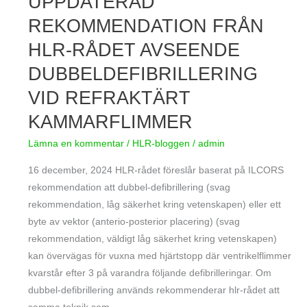
UPPDATERAD
REKOMMENDATION
REKOMMENDATION FRÅN
FRÅN
HLR-RÅDET AVSEENDE
HLR-
RÅDET
DUBBELDEFIBRILLERING
AVSEENDE
VID REFRAKTÄRT
DUBBELDEFIBRILLERING
KAMMARFLIMMER
VID
REFRAKTÄRT
Lämna en kommentar
/
HLR-bloggen
/
admin
KAMMARFLIMMER
16 december, 2024 HLR-rådet föreslår baserat på ILCORS
rekommendation att dubbel-defibrillering (svag
rekommendation, låg säkerhet kring vetenskapen) eller ett
byte av vektor (anterio-posterior placering) (svag
rekommendation, väldigt låg säkerhet kring vetenskapen)
kan övervägas för vuxna med hjärtstopp där ventrikelflimmer
kvarstår efter 3 på varandra följande defibrilleringar. Om
dubbel-defibrillering används rekommenderar hlr-rådet att