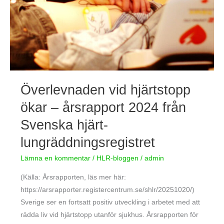
ökar
–
årsrapport
2024
från
Svenska
Överlevnaden vid hjärtstopp
hjärt-
lungräddningsregistret
ökar – årsrapport 2024 från
Svenska hjärt-
lungräddningsregistret
Lämna en kommentar
/
HLR-bloggen
/
admin
(Källa: Årsrapporten, läs mer här:
https://arsrapporter.registercentrum.se/shlr/20251020/)
Sverige ser en fortsatt positiv utveckling i arbetet med att
rädda liv vid hjärtstopp utanför sjukhus. Årsrapporten för