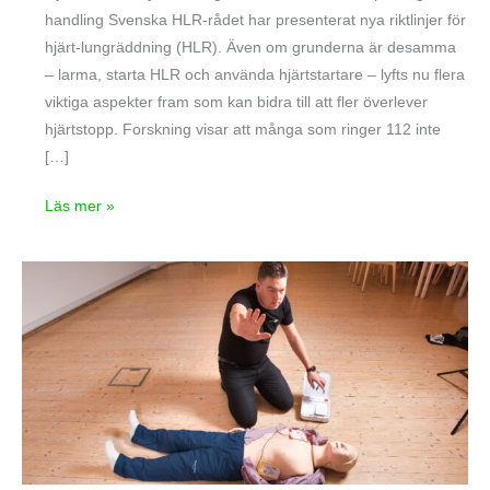
handling Svenska HLR-rådet har presenterat nya riktlinjer för
hjärt-lungräddning (HLR). Även om grunderna är desamma
– larma, starta HLR och använda hjärtstartare – lyfts nu flera
viktiga aspekter fram som kan bidra till att fler överlever
hjärtstopp. Forskning visar att många som ringer 112 inte
[…]
Läs mer »
ERC:s
nya
riktlinjer
för
HLR
och
första
hjälpen