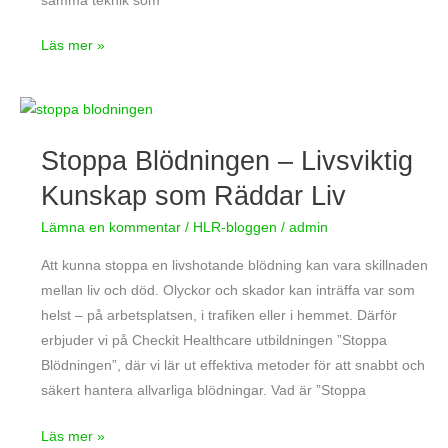
samma teknik som
Läs mer »
Stoppa
Blödningen
Stoppa Blödningen – Livsviktig
–
Livsviktig
Kunskap som Räddar Liv
Kunskap
Lämna en kommentar
/
HLR-bloggen
/
admin
som
Räddar
Att kunna stoppa en livshotande blödning kan vara skillnaden
Liv
mellan liv och död. Olyckor och skador kan inträffa var som
helst – på arbetsplatsen, i trafiken eller i hemmet. Därför
erbjuder vi på Checkit Healthcare utbildningen ”Stoppa
Blödningen”, där vi lär ut effektiva metoder för att snabbt och
säkert hantera allvarliga blödningar. Vad är ”Stoppa
Läs mer »