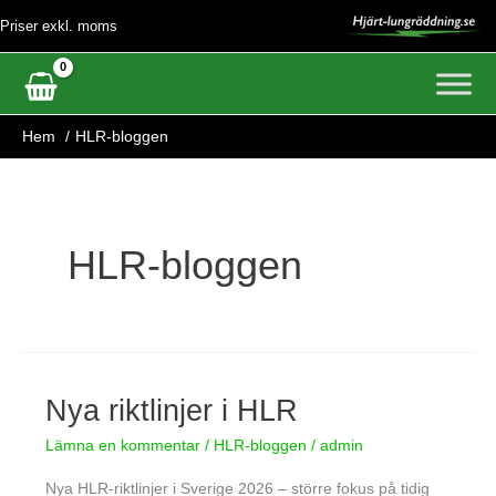
Hoppa
Priser exkl. moms
till
innehåll
Hem
HLR-bloggen
HLR-bloggen
Nya riktlinjer i HLR
Nya
riktlinjer
Lämna en kommentar
/
HLR-bloggen
/
admin
i
HLR
Nya HLR-riktlinjer i Sverige 2026 – större fokus på tidig