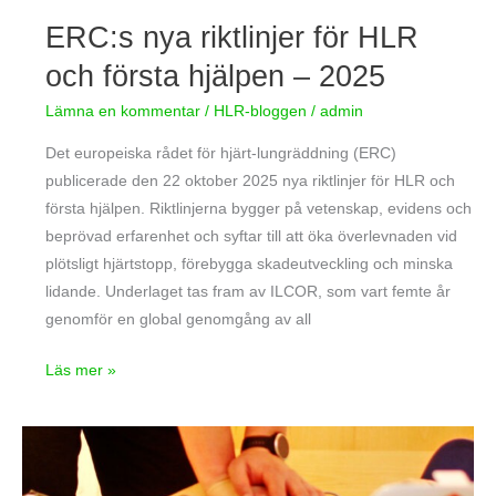
–
ERC:s nya riktlinjer för HLR
2025
och första hjälpen – 2025
Lämna en kommentar
/
HLR-bloggen
/
admin
Det europeiska rådet för hjärt-lungräddning (ERC)
publicerade den 22 oktober 2025 nya riktlinjer för HLR och
första hjälpen. Riktlinjerna bygger på vetenskap, evidens och
beprövad erfarenhet och syftar till att öka överlevnaden vid
plötsligt hjärtstopp, förebygga skadeutveckling och minska
lidande. Underlaget tas fram av ILCOR, som vart femte år
genomför en global genomgång av all
Läs mer »
Överlevnaden
vid
hjärtstopp