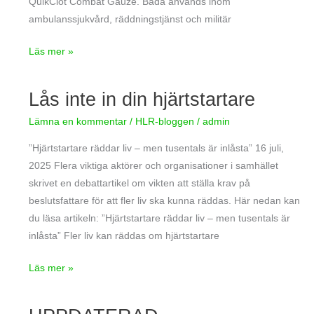
QuikClot Combat Gauze. Båda används inom
ambulanssjukvård, räddningstjänst och militär
Läs mer »
Lås inte in din hjärtstartare
Lås
inte
Lämna en kommentar
/
HLR-bloggen
/
admin
in
din
”Hjärtstartare räddar liv – men tusentals är inlåsta” 16 juli,
hjärtstartare
2025 Flera viktiga aktörer och organisationer i samhället
skrivet en debattartikel om vikten att ställa krav på
beslutsfattare för att fler liv ska kunna räddas. Här nedan kan
du läsa artikeln: ”Hjärtstartare räddar liv – men tusentals är
inlåsta” Fler liv kan räddas om hjärtstartare
Läs mer »
UPPDATERAD