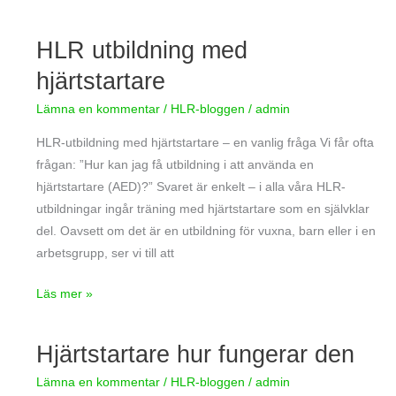
HLR utbildning med
HLR
utbildning
hjärtstartare
med
Lämna en kommentar
/
HLR-bloggen
/
admin
hjärtstartare
HLR-utbildning med hjärtstartare – en vanlig fråga Vi får ofta
frågan: ”Hur kan jag få utbildning i att använda en
hjärtstartare (AED)?” Svaret är enkelt – i alla våra HLR-
utbildningar ingår träning med hjärtstartare som en självklar
del. Oavsett om det är en utbildning för vuxna, barn eller i en
arbetsgrupp, ser vi till att
Läs mer »
Hjärtstartare hur fungerar den
Hjärtstartare
hur
Lämna en kommentar
/
HLR-bloggen
/
admin
fungerar