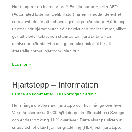
den
Hur fungerar en hjärtstartare? En hjärtstartare, eller AED
(Automated External Defibrillator), är en livräddande enhet
som används för att behandla plötsliga hjärtstopp. Hjärtstopp
uppstår när hjärtat slutar slå effektivt och istället flimrar, vilket
gör att blodcirkulationen stannar. En hjärtstartare kan
analysera hjärtats rytm och ge en elektrisk stöt för att
återställa normal hjärtrytm. Men hur
Läs mer »
Hjärtstopp – Information
Hjärtstopp
–
Lämna en kommentar
/
HLR-bloggen
/
admin
Information
Hur många drabbas av hjärtstopp och hur många överlever?
Varje år sker cirka 6 000 hjärtstopp utanför sjukhus i Sverige,
och endast omkring 11 % överlever. Detta visar på vikten av
snabb och effektiv hjärt-lungräddning (HLR) vid hjärtstopp.