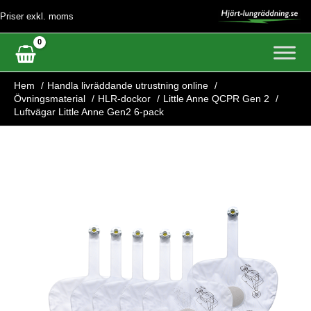
Hoppa
Priser exkl. moms
till
innehåll
Hem
Handla livräddande utrustning online
Övningsmaterial
HLR-dockor
Little Anne QCPR Gen 2
Luftvägar Little Anne Gen2 6-pack
Luftvägar
Little
Anne
Gen2
6-
pack
mängd