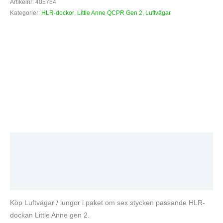
Artikelnr:
405764
Kategorier:
HLR-dockor
,
Little Anne QCPR Gen 2
,
Luftvägar
Beskrivning
Varumärke
Recensioner (0)
Köp Luftvägar / lungor i paket om sex stycken passande HLR-
dockan Little Anne gen 2.