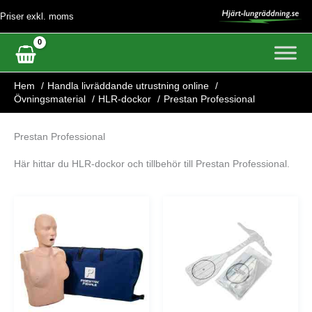
Hoppa
Priser exkl. moms
till
innehåll
Hem
Handla livräddande utrustning online
Övningsmaterial
HLR-dockor
Prestan Professional
Prestan Professional
Här hittar du HLR-dockor och tillbehör till Prestan Professional.