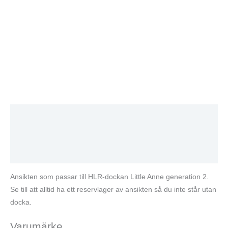
Beskrivning
Varumärke
Recensioner (0)
Ansikten som passar till HLR-dockan Little Anne generation 2.
Se till att alltid ha ett reservlager av ansikten så du inte står utan
docka.
Varumärke