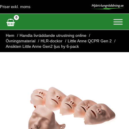
Hoppa
Priser exkl. moms
till
innehåll
Hem
Handla livräddande utrustning online
Övningsmaterial
HLR-dockor
Little Anne QCPR Gen 2
Ansikten Little Anne Gen2 ljus hy 6-pack
Ansikten
Little
Anne
Gen2
ljus
hy
6-
pack
mängd