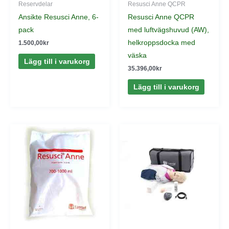
Reservdelar
Resusci Anne QCPR
Ansikte Resusci Anne, 6-
Resusci Anne QCPR
pack
med luftvägshuvud (AW),
helkroppsdocka med
1.500,00
kr
väska
Lägg till i varukorg
35.396,00
kr
Lägg till i varukorg