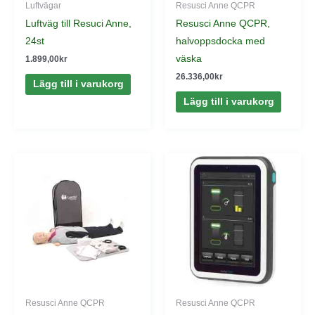
Luftvägar
Resusci Anne QCPR
Luftväg till Resuci Anne,
Resusci Anne QCPR,
24st
halvoppsdocka med
väska
1.899,00
kr
26.336,00
kr
Lägg till i varukorg
Lägg till i varukorg
Resusci Anne QCPR
Resusci Anne QCPR