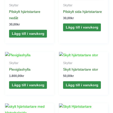
Skyltar
Skyltar
Pilskylt hjärtstartare
Pilskylt sida hjärtstartare
nedåt
30,00
kr
30,00
kr
Lägg till i varukorg
Lägg till i varukorg
Skyltar
Skyltar
Plexiglashylla
Skylt hjärtstartare stor
1.800,00
kr
50,00
kr
Lägg till i varukorg
Lägg till i varukorg
Den
här