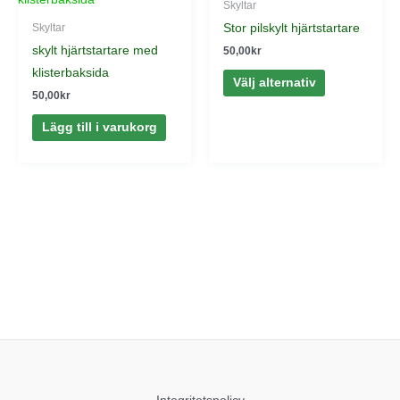
Skyltar
produkten
Stor pilskylt hjärtstartare
Skyltar
har
skylt hjärtstartare med
50,00
kr
flera
klisterbaksida
Välj alternativ
varianter.
50,00
kr
De
Lägg till i varukorg
olika
alternativen
kan
väljas
på
produktsidan