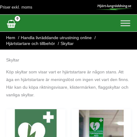
Hoppa
Priser exkl. moms
till
innehåll
Hem
Handla livräddande utrustning online
Hjärtstartare och tillbehör
Skyltar
Skyltar
Köp skyltar som visar vart er hjärtstartare är någon stans. Att
äga en hjärtstartare är meningslöst om ingen vet vart den finns.
Här kan du köpa riktningsvisare, klistermärken, flaggskyltar och
vanliga skyltar.