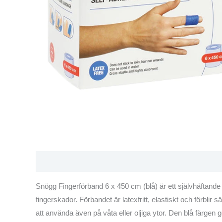
Beskrivning
Varumärke
Recensioner (0)
Snögg Fingerförband 6 x 450 cm (blå) är ett självhäftande f
fingerskador. Förbandet är latexfritt, elastiskt och förblir s
att använda även på våta eller oljiga ytor. Den blå färgen 