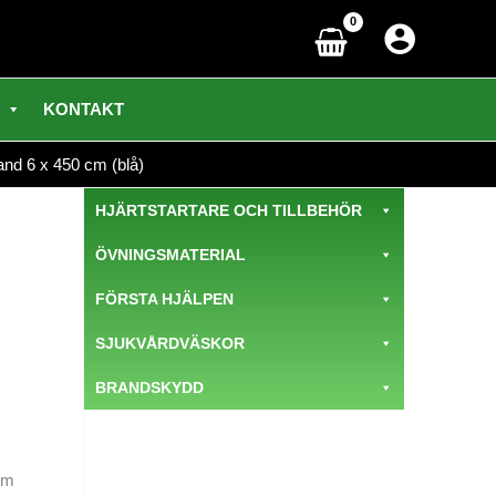
KONTAKT
and 6 x 450 cm (blå)
HJÄRTSTARTARE OCH TILLBEHÖR
ÖVNINGSMATERIAL
FÖRSTA HJÄLPEN
SJUKVÅRDVÄSKOR
BRANDSKYDD
om