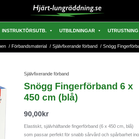
INSTRUKTÖRSUTB.
UTBILDNINGAR
UTRUSTNING
pen
Förbandsmaterial
Självfixerande förband
Snögg Fingerförb
Självfixerande förband
Snögg
Fingerförband
Snögg Fingerförband 6 x
6
450 cm (blå)
x
450
90,00
kr
cm
(blå)
Elastiskt, självhäftande fingerförband (6 x 450 cm, blå)
mängd
som passar perfekt för snabb sårvård och spårbarhet in