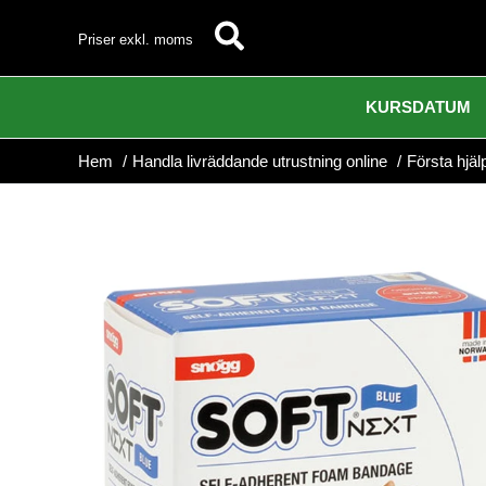
Hoppa
Sök
Priser exkl. moms
till
innehåll
KURSDATUM
Hem
Handla livräddande utrustning online
Första hjäl