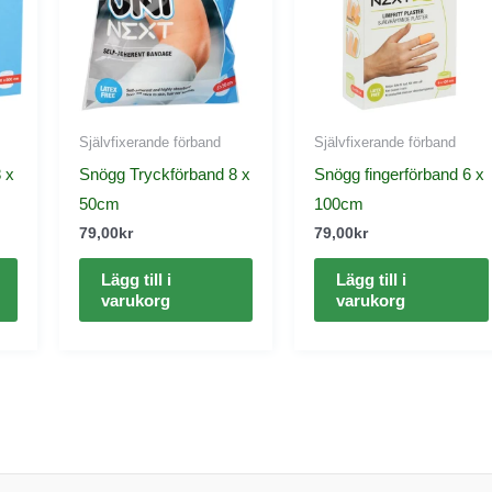
Självfixerande förband
Självfixerande förband
 x
Snögg Tryckförband 8 x
Snögg fingerförband 6 x
50cm
100cm
79,00
kr
79,00
kr
Lägg till i
Lägg till i
varukorg
varukorg