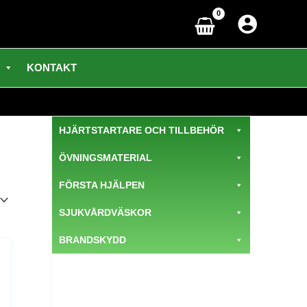
KONTAKT
HJÄRTSTARTARE OCH TILLBEHÖR
ÖVNINGSMATERIAL
FÖRSTA HJÄLPEN
SJUKVÅRDVÄSKOR
BRANDSKYDD