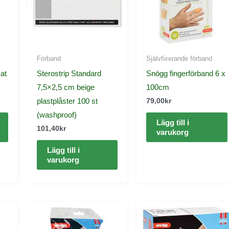
Förband
Självfixerande förband
at
Sterostrip Standard
Snögg fingerförband 6 x
7,5×2,5 cm beige
100cm
plastplåster 100 st
79,00
kr
(washproof)
Lägg till i
101,40
kr
varukorg
Lägg till i
varukorg