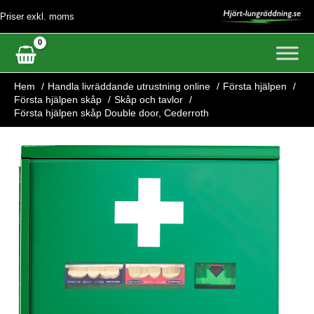
Hoppa
Priser exkl. moms
till
innehåll
Hem
Handla livräddande utrustning online
Första hjälpen
Första hjälpen skåp
Skåp och tavlor
Första hjälpen skåp Double door, Cederroth
Första
hjälpen
skåp
Double
door,
Cederroth
mängd