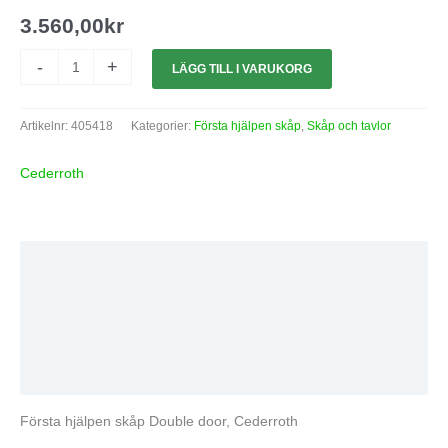
3.560,00
kr
-
+
LÄGG TILL I VARUKORG
Artikelnr:
405418
Kategorier:
Första hjälpen skåp
,
Skåp och tavlor
Cederroth
Beskrivning
Ytterligare information
Varumärke
Recensioner (0)
Första hjälpen skåp Double door, Cederroth