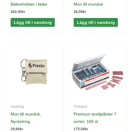
Bälteshölster i läder
Mun till munduk
582,40
kr
26,00
kr
Lägg till i varukorg
Lägg till i varukorg
Andning
Förband
Mun till munduk,
Premium textilplåster 7
Nyckelring
sorter, 100 st
29,90
kr
175,50
kr