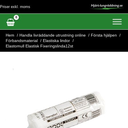
Hoppa
Priser exkl. moms
till
innehåll
Hem
Handla livräddande utrustning online
Första hjälpen
Förbandsmaterial
Elastiska lindor
Elastomull Elastisk Fixeringslinda12st
Elastomull
Elastisk
Fixeringslinda12st
mängd