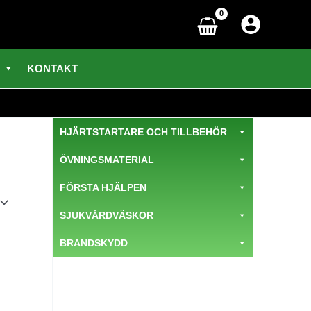
KONTAKT
HJÄRTSTARTARE OCH TILLBEHÖR
ÖVNINGSMATERIAL
FÖRSTA HJÄLPEN
SJUKVÅRDVÄSKOR
BRANDSKYDD