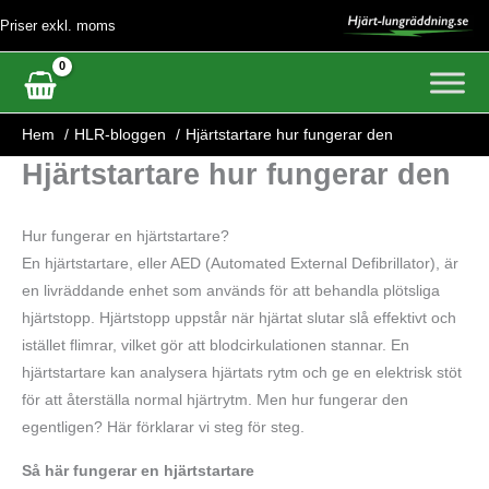
Hoppa
Priser exkl. moms
till
innehåll
Hem
HLR-bloggen
Hjärtstartare hur fungerar den
Hjärtstartare hur fungerar den
Hur fungerar en hjärtstartare?
En hjärtstartare, eller AED (Automated External Defibrillator), är
en livräddande enhet som används för att behandla plötsliga
hjärtstopp. Hjärtstopp uppstår när hjärtat slutar slå effektivt och
istället flimrar, vilket gör att blodcirkulationen stannar. En
hjärtstartare kan analysera hjärtats rytm och ge en elektrisk stöt
för att återställa normal hjärtrytm. Men hur fungerar den
egentligen? Här förklarar vi steg för steg.
Så här fungerar en hjärtstartare