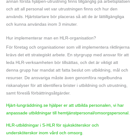
annan första hjälpen-utrustning finns tillgänglig på arbetsplatsen
och att all personal vet var utrustningen finns och hur den
används. Hjärtstartare bör placeras så att de är lättillgängliga
och kunna användas inom 3 minuter.
Hur implementerar man en HLR-organisation?
För företag och organisationer som vill implementera riktlinjerna
krävs det ett strategiskt arbete. En styrgrupp med ansvar för att
leda HLR-verksamheten bör tillsättas, och det är viktigt att
denna grupp har mandat att fatta beslut om utbildning, mål och
resurser. De ansvariga måste även genomföra regelbundna
riskanalyser för att identifiera brister i utbildning och utrustning,
samt föreslå förbättringsåtgärder.
Hjärt-lungräddning.se hjälper er att utbilda personalen, vi har
anpassade utbildningar till hemtjänstpersonal/omsorgspersonal.
HLR-utbildningar i S-HLR för sjuksköterskor och
undersköterskor inom vård och omsorg
.