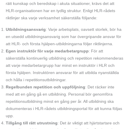
rätt kunskap och beredskap i akuta situationer, krävs det att
HLR-organisationen har en tydlig struktur. Enligt HLR-rådets
riktlinjer ska varje verksamhet säkerställa följande:
Utbildningsansvarig
: Varje arbetsplats, oavsett storlek, bör ha
en utsedd utbildningsansvarig som har övergripande ansvar för
att HLR- och första hjälpen-utbildningarna följer riktlinjerna.
Egen instruktör för varje medarbetargrupp
: För att
säkerställa kontinuerlig utbildning och repetition rekommenderas
att varje medarbetargrupp har minst en instruktör i HLR och
första hjälpen. Instruktören ansvarar för att utbilda nyanställda
och hålla i repetitionsutbildningar.
Regelbunden repetition och uppföljning
: Det räcker inte
med att en gång gå en utbildning. Personal bör genomföra
repetitionsutbildning minst en gång per år. All utbildning ska
dokumenteras i HLR-rådets utbildningsportal för att kunna följas
upp.
Tillgång till rätt utrustning
: Det är viktigt att hjärtstartare och