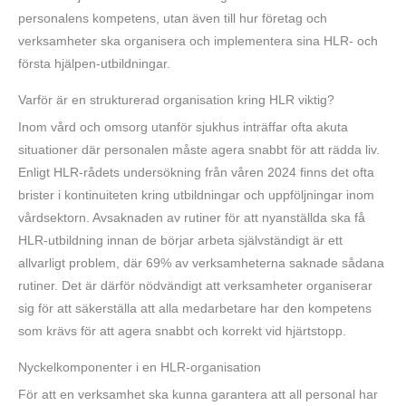
personalens kompetens, utan även till hur företag och
verksamheter ska organisera och implementera sina HLR- och
första hjälpen-utbildningar.
Varför är en strukturerad organisation kring HLR viktig?
Inom vård och omsorg utanför sjukhus inträffar ofta akuta
situationer där personalen måste agera snabbt för att rädda liv.
Enligt HLR-rådets undersökning från våren 2024 finns det ofta
brister i kontinuiteten kring utbildningar och uppföljningar inom
vårdsektorn. Avsaknaden av rutiner för att nyanställda ska få
HLR-utbildning innan de börjar arbeta självständigt är ett
allvarligt problem, där 69% av verksamheterna saknade sådana
rutiner. Det är därför nödvändigt att verksamheter organiserar
sig för att säkerställa att alla medarbetare har den kompetens
som krävs för att agera snabbt och korrekt vid hjärtstopp.
Nyckelkomponenter i en HLR-organisation
För att en verksamhet ska kunna garantera att all personal har