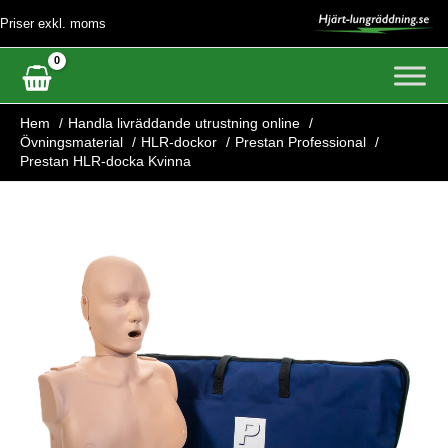
Hoppa
Priser exkl. moms
till
innehåll
Hem
Handla livräddande utrustning online
Övningsmaterial
HLR-dockor
Prestan Professional
Prestan HLR-docka Kvinna
Prestan
HLR-
docka
Kvinna
mängd