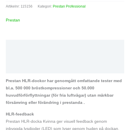
Artikelnr:
115156
Kategori:
Prestan Professional
Prestan
Beskrivning
Varumärke
Recensioner (0)
Prestan HLR-dockor har genomgått omfattande tester med
bl.a. 500 000 bröstkompressioner och 50.000
huvudförförflyttningar (för fria luftvägar) utan märkbar
försämring eller förändring i prestanda .
HLR-feedback
Prestan HLR-docka Kvinna ger visuell feedback genom
inbyggda lysdioder (LED) som lyser genom huden på dockan.