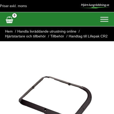
Hoppa
Priser exkl. moms
till
innehåll
Hem
Handla livräddande utrustning online
Hjärtstartare och tillbehör
Tillbehör
Handtag till Lifepak CR2
Handtag
till
Lifepak
CR2
mängd