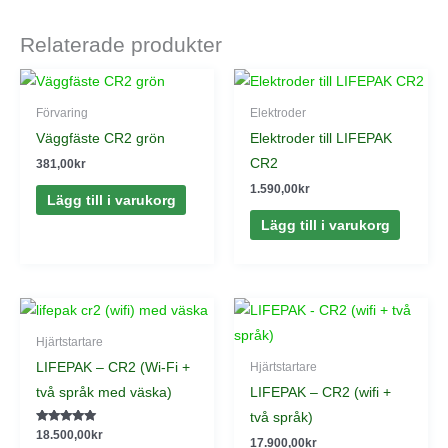
Relaterade produkter
Förvaring
Elektroder
Väggfäste CR2 grön
Elektroder till LIFEPAK
CR2
381,00
kr
1.590,00
kr
Lägg till i varukorg
Lägg till i varukorg
Hjärtstartare
LIFEPAK – CR2 (Wi-Fi +
Hjärtstartare
två språk med väska)
LIFEPAK – CR2 (wifi +
två språk)
Betygsatt
18.500,00
kr
17.900,00
kr
5.00