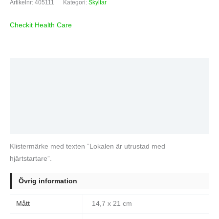
Artikelnr:
405111
Kategori:
Skyltar
Checkit Health Care
Beskrivning
Ytterligare information
Varumärke
Recensioner (0)
Klistermärke med texten ”Lokalen är utrustad med
hjärtstartare”.
Övrig information
Mått
14,7 x 21 cm