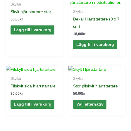
Skyltar
Skylt hjärtstartare stor
Skyltar
Dekal Hjärtstartare (9 x 7
50,00
kr
cm)
Lägg till i varukorg
18,00
kr
Lägg till i varukorg
Den
här
Skyltar
Skyltar
produkten
Pilskylt sida hjärtstartare
Stor pilskylt hjärtstartare
har
30,00
kr
50,00
kr
flera
Lägg till i varukorg
Välj alternativ
varianter.
De
olika
alternativen