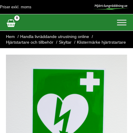
Hoppa
Priser exkl. moms
till
innehåll
Hem
Handla livräddande utrustning online
Hjärtstartare och tillbehör
Skyltar
Klistermärke hjärtrstartare
Klistermärke
hjärtrstartare
mängd