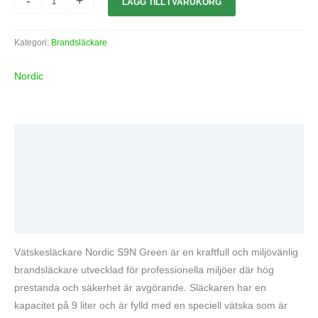
-
+
LÄGG TILL I VARUKORG
Kategori:
Brandsläckare
Nordic
Beskrivning
Ytterligare information
Varumärke
Recensioner (0)
Vätskesläckare Nordic S9N Green är en kraftfull och miljövänlig
brandsläckare utvecklad för professionella miljöer där hög
prestanda och säkerhet är avgörande. Släckaren har en
kapacitet på 9 liter och är fylld med en speciell vätska som är