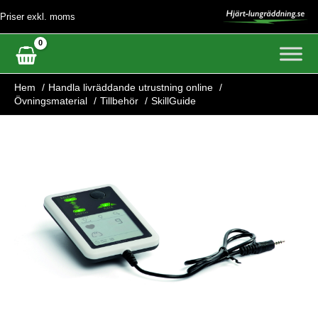
Hoppa
Priser exkl. moms
till
innehåll
Hem
Handla livräddande utrustning online
Övningsmaterial
Tillbehör
SkillGuide
SkillGuide
mängd