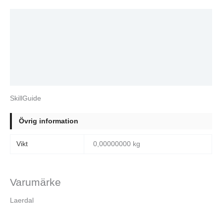
Beskrivning
Ytterligare information
Varumärke
Recensioner (0)
SkillGuide
Övrig information
Vikt
0,00000000 kg
Varumärke
Laerdal