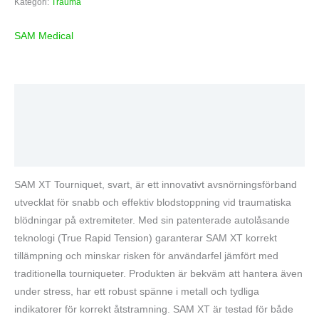
Kategori:
Trauma
SAM Medical
Beskrivning
Varumärke
Recensioner (0)
SAM XT Tourniquet, svart, är ett innovativt avsnörningsförband
utvecklat för snabb och effektiv blodstoppning vid traumatiska
blödningar på extremiteter. Med sin patenterade autolåsande
teknologi (True Rapid Tension) garanterar SAM XT korrekt
tillämpning och minskar risken för användarfel jämfört med
traditionella tourniqueter. Produkten är bekväm att hantera även
under stress, har ett robust spänne i metall och tydliga
indikatorer för korrekt åtstramning. SAM XT är testad för både