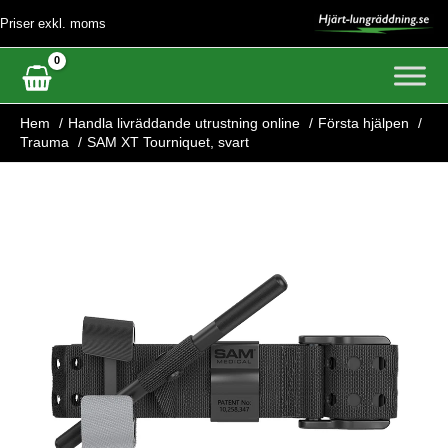
Hoppa
Priser exkl. moms
till
innehåll
Hem
Handla livräddande utrustning online
Första hjälpen
Trauma
SAM XT Tourniquet, svart
SAM
XT
Tourniquet,
svart
mängd