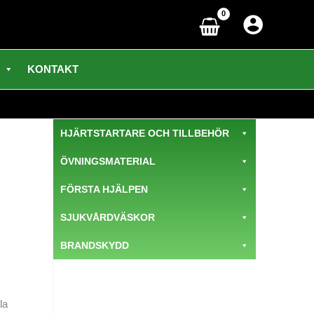
KONTAKT
HJÄRTSTARTARE OCH TILLBEHÖR
ÖVNINGSMATERIAL
FÖRSTA HJÄLPEN
SJUKVÅRDVÄSKOR
BRANDSKYDD
la