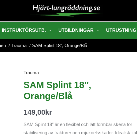
INSTRUKTÖRSUTB.
UTBILDNINGAR
UTRUSTNING
pen
Trauma
SAM Splint 18″, Orange/Blå
Trauma
SAM
Splint
SAM Splint 18″,
18",
Orange/Blå
Orange/Blå
mängd
149,00
kr
SAM Splint 18″ är en flexibel och lätt formbar skena för
stabilisering av frakturer och mjukdelsskador. Idealisk i al