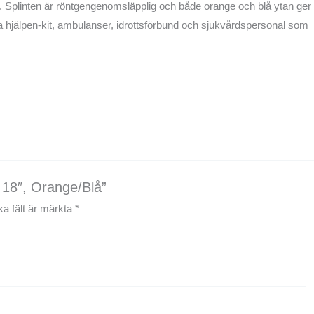
plinten är röntgengenomsläpplig och både orange och blå ytan ger
a hjälpen-kit, ambulanser, idrottsförbund och sjukvårdspersonal som
 18″, Orange/Blå”
ka fält är märkta
*