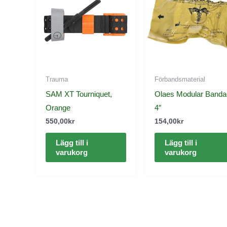
Trauma
Förbandsmaterial
SAM XT Tourniquet,
Olaes Modular Banda
Orange
4″
550,00
kr
154,00
kr
Lägg till i
Lägg till i
varukorg
varukorg