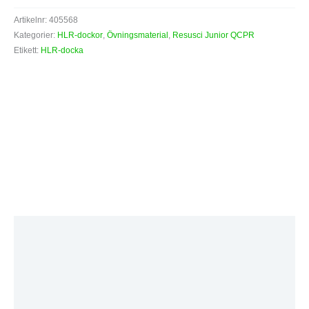
Artikelnr:
405568
Kategorier:
HLR-dockor
,
Övningsmaterial
,
Resusci Junior QCPR
Etikett:
HLR-docka
Beskrivning
Ytterligare information
Varumärke
Recensioner (0)