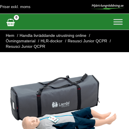
Hoppa
Priser exkl. moms
till
innehåll
Hem
Handla livräddande utrustning online
Övningsmaterial
HLR-dockor
Resusci Junior QCPR
Resusci Junior QCPR
Resusci
Junior
QCPR
mängd