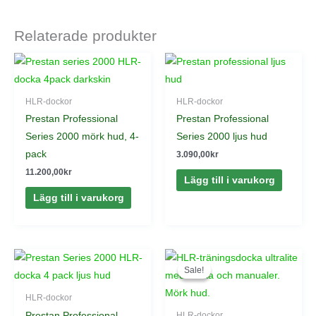
Relaterade produkter
HLR-dockor
HLR-dockor
Prestan Professional
Prestan Professional
Series 2000 mörk hud, 4-
Series 2000 ljus hud
pack
3.090,00
kr
11.200,00
kr
Lägg till i varukorg
Lägg till i varukorg
Det
Det
ursprungliga
nuvarande
Sale!
Sale!
priset
priset
var:
är:
HLR-dockor
2.200,00kr.
1.900,00kr.
Prestan Professional
HLR-dockor