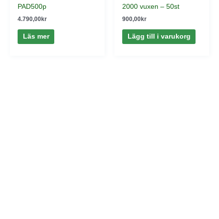
PAD500p
2000 vuxen – 50st
4.790,00
kr
900,00
kr
Läs mer
Lägg till i varukorg