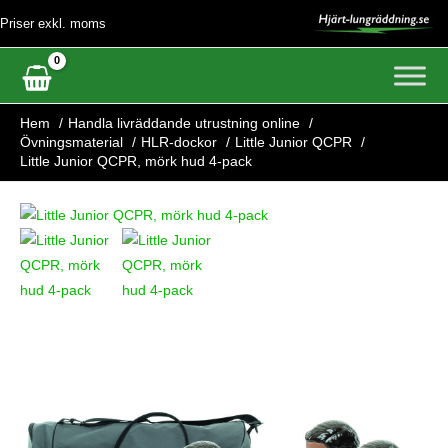
Hoppa
Priser exkl. moms
till
innehåll
Hem
Handla livräddande utrustning online
Övningsmaterial
HLR-dockor
Little Junior QCPR
Little Junior QCPR, mörk hud 4-pack
Little
Junior
QCPR,
mörk
hud
4-
pack
mängd