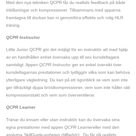
Med den nya tekniken QCPR får du realtids feedback på både
inblåsningar och kompressioner. Tillsammans med apparna
framtagna till dockan kan ni genomföra effektiv och rolig HLR
träning.
QCPR Instructor
Little Junior QCPR gör det möjligt för en instruktör att med hjälp
av en handhållen enhet övervaka upp till sex kursdeltagare
samtidigt. Appen
QCPR Instructor
ger en enkel översikt över
kursdeltagarnas prestationer och tydliggör vilka som kan behöva
ytterligare vägledning. Du kan på ett ögonblick se vem som inte
ger tillräckligt djupa bröstkompressioner, vem som inte håller rätt
kompressionstakt och vem som överventilerar.
QCPR Learner
Tränar du ensam eller utan instruktör kan du övervaka sina
egna prestationer med appen
QCPR Learner
eller med den
anslutna
SkillGuide-enheten (tillbehör)
. Du får då realtids