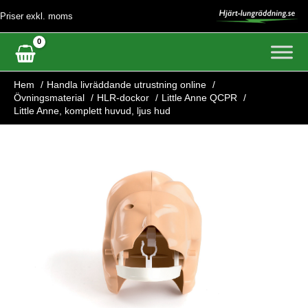
Hoppa
Priser exkl. moms
till
innehåll
Hem
Handla livräddande utrustning online
Övningsmaterial
HLR-dockor
Little Anne QCPR
Little Anne, komplett huvud, ljus hud
Little
Anne,
komplett
huvud,
ljus
hud
mängd