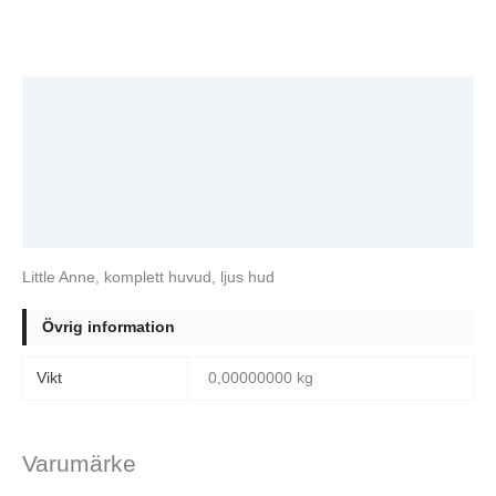
Beskrivning
Ytterligare information
Varumärke
Recensioner (0)
Little Anne, komplett huvud, ljus hud
Övrig information
Vikt
0,00000000 kg
Varumärke