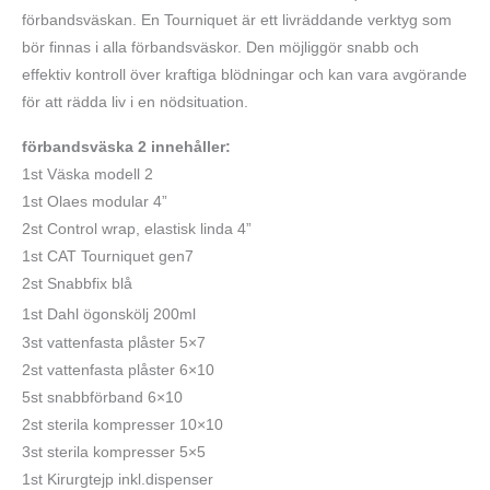
förbandsväskan. En Tourniquet är ett livräddande verktyg som
bör finnas i alla förbandsväskor. Den möjliggör snabb och
effektiv kontroll över kraftiga blödningar och kan vara avgörande
för att rädda liv i en nödsituation.
förbandsväska 2 innehåller:
1st Väska modell 2
1st Olaes modular 4”
2st Control wrap, elastisk linda 4”
1st CAT Tourniquet gen7
2st Snabbfix blå
1st Dahl ögonskölj 200ml
3st vattenfasta plåster 5×7
2st vattenfasta plåster 6×10
5st snabbförband 6×10
2st sterila kompresser 10×10
3st sterila kompresser 5×5
1st Kirurgtejp inkl.dispenser