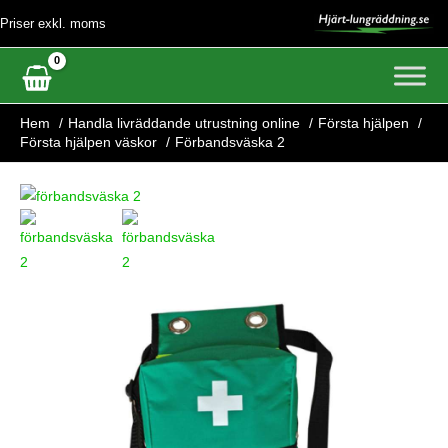
Hoppa
Priser exkl. moms
till
innehåll
Hem
Handla livräddande utrustning online
Första hjälpen
Första hjälpen väskor
Förbandsväska 2