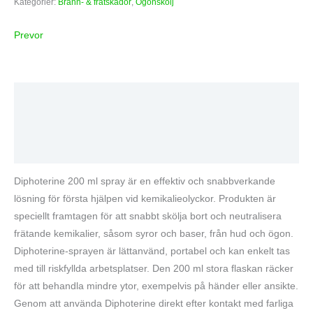
Kategorier:
Bränn- & frätskador
,
Ögonskölj
Prevor
Beskrivning
Varumärke
Recensioner (0)
Diphoterine 200 ml spray är en effektiv och snabbverkande
lösning för första hjälpen vid kemikalieolyckor. Produkten är
speciellt framtagen för att snabbt skölja bort och neutralisera
frätande kemikalier, såsom syror och baser, från hud och ögon.
Diphoterine-sprayen är lättanvänd, portabel och kan enkelt tas
med till riskfyllda arbetsplatser. Den 200 ml stora flaskan räcker
för att behandla mindre ytor, exempelvis på händer eller ansikte.
Genom att använda Diphoterine direkt efter kontakt med farliga