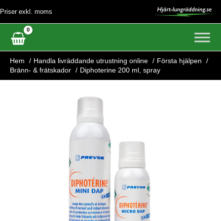
Hoppa
Priser exkl. moms
till
innehåll
Hem
Handla livräddande utrustning online
Första hjälpen
Bränn- & frätskador
Diphoterine 200 ml, spray
Diphoterine
200
ml,
spray
mängd