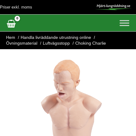
Hoppa
Priser exkl. moms
till
innehåll
Hem
Handla livräddande utrustning online
Övningsmaterial
Luftvägsstopp
Choking Charlie
Choking
Charlie
mängd