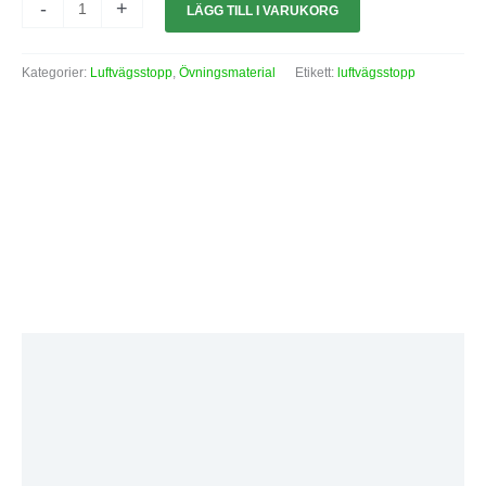
-
+
LÄGG TILL I VARUKORG
Kategorier:
Luftvägsstopp
,
Övningsmaterial
Etikett:
luftvägsstopp
Beskrivning
Ytterligare information
Varumärke
Recensioner (0)