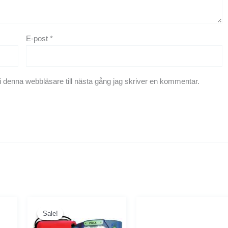
E-post
*
 denna webbläsare till nästa gång jag skriver en kommentar.
Det
Det
ursprungliga
nuvarande
Sale!
Sale!
priset
priset
var:
är: