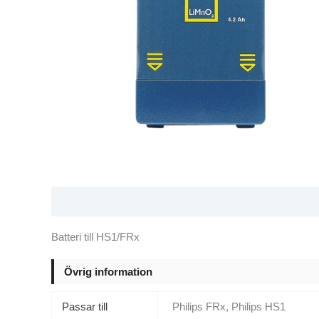
Beskrivning
Ytterligare information
Varumärke
Batteri till HS1/FRx
Övrig information
Passar till
Philips FRx, Philips HS1