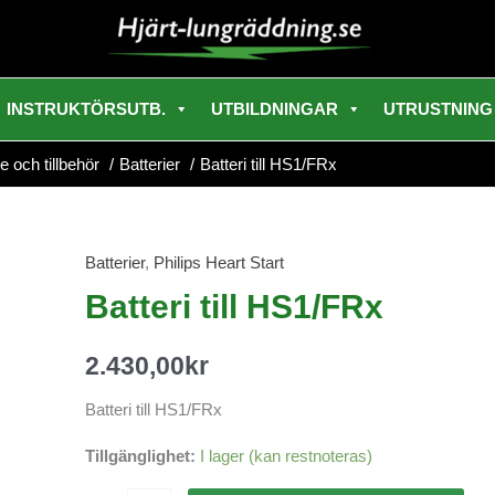
INSTRUKTÖRSUTB.
UTBILDNINGAR
UTRUSTNING
e och tillbehör
Batterier
Batteri till HS1/FRx
Batterier
,
Philips Heart Start
Batteri
till
Batteri till HS1/FRx
HS1/FRx
mängd
2.430,00
kr
Batteri till HS1/FRx
Tillgänglighet:
I lager (kan restnoteras)