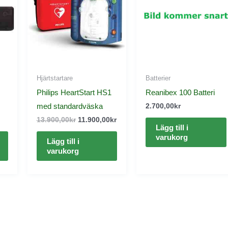
13.900,00kr.
11.900,00kr.
Hjärtstartare
Batterier
Philips HeartStart HS1
Reanibex 100 Batteri
med standardväska
2.700,00
kr
13.900,00
kr
11.900,00
kr
Lägg till i
varukorg
Lägg till i
varukorg