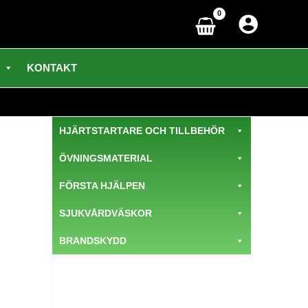
KONTAKT
HJÄRTSTARTARE OCH TILLBEHÖR
ÖVNINGSMATERIAL
FÖRSTA HJÄLPEN
SJUKVÅRDVÄSKOR
BRANDSKYDD