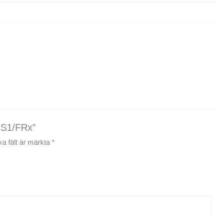
 HS1/FRx”
ka fält är märkta
*