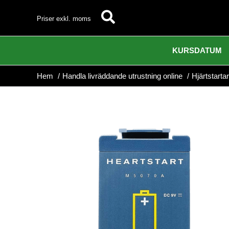
Hoppa
Sök
Priser exkl. moms
till
innehåll
KURSDATUM
Hem
Handla livräddande utrustning online
Hjärtstartar