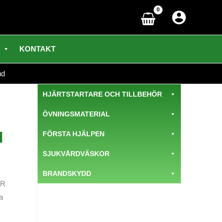
KONTAKT
ud
HJÄRTSTARTARE OCH TILLBEHÖR
ÖVNINGSMATERIAL
d
FÖRSTA HJÄLPEN
SJUKVÅRDVÄSKOR
BRANDSKYDD
LR
a