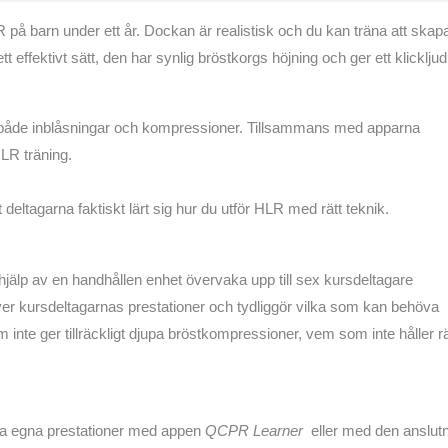
 på barn under ett år. Dockan är realistisk och du kan träna att skap
 effektivt sätt, den har synlig bröstkorgs höjning och ger ett klickljud
 både inblåsningar och kompressioner. Tillsammans med apparna
HLR träning.
deltagarna faktiskt lärt sig hur du utför HLR med rätt teknik.
 hjälp av en handhållen enhet övervaka upp till sex kursdeltagare
ver kursdeltagarnas prestationer och tydliggör vilka som kan behöva
 inte ger tillräckligt djupa bröstkompressioner, vem som inte håller rä
ina egna prestationer med appen
QCPR Learner
eller med den anslut