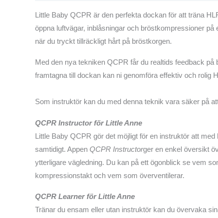
Little Baby QCPR är den perfekta dockan för att träna HLR
öppna luftvägar, inblåsningar och bröstkompressioner på ett
när du tryckt tillräckligt hårt på bröstkorgen.
Med den nya tekniken QCPR får du realtids feedback på
framtagna till dockan kan ni genomföra effektiv och rolig 
Som instruktör kan du med denna teknik vara säker på att 
QCPR Instructor för Little Anne
Little Baby QCPR gör det möjligt för en instruktör att med
samtidigt. Appen
QCPR Instructor
ger en enkel översikt ö
ytterligare vägledning. Du kan på ett ögonblick se vem som
kompressionstakt och vem som överventilerar.
QCPR Learner för Little Anne
Tränar du ensam eller utan instruktör kan du övervaka s