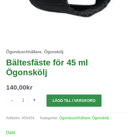
Ögonduschhållare
,
Ögonskölj
Bältesfäste för 45 ml
Ögonskölj
140,00
kr
-
+
LÄGG TILL I VARUKORG
Artikelnr:
405454
Kategorier:
Ögonduschhållare
,
Ögonskölj
Dahl