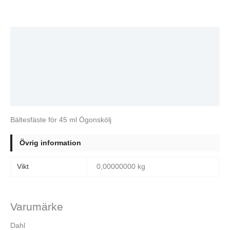
Beskrivning
Ytterligare information
Varumärke
Recensioner (0)
Bältesfäste för 45 ml Ögonskölj
Övrig information
Vikt
0,00000000 kg
Varumärke
Dahl