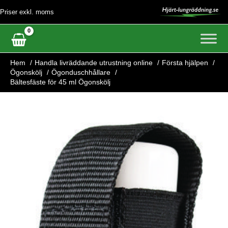
Hoppa
Priser exkl. moms
till
innehåll
Hem
Handla livräddande utrustning online
Första hjälpen
Ögonskölj
Ögonduschhållare
Bältesfäste för 45 ml Ögonskölj
Bältesfäste
för
45
ml
Ögonskölj
mängd