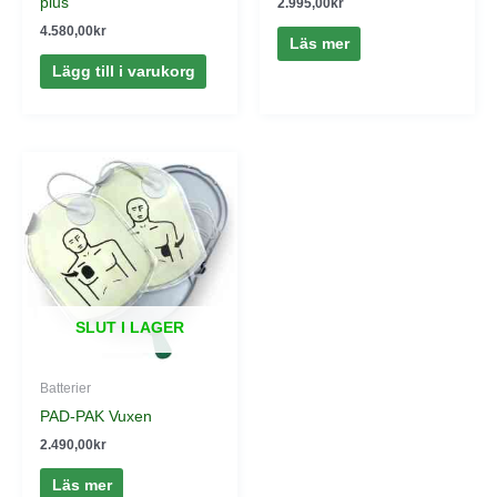
plus
2.995,00
kr
4.580,00
kr
Läs mer
Lägg till i varukorg
SLUT I LAGER
Batterier
PAD-PAK Vuxen
2.490,00
kr
Läs mer