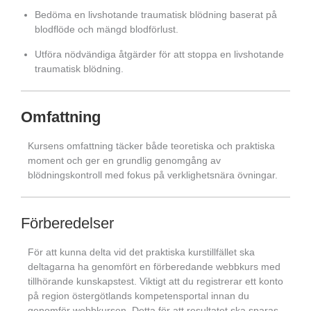
Bedöma en livshotande traumatisk blödning baserat på
blodflöde och mängd blodförlust.
Utföra nödvändiga åtgärder för att stoppa en livshotande
traumatisk blödning.
Omfattning
Kursens omfattning täcker både teoretiska och praktiska
moment och ger en grundlig genomgång av
blödningskontroll med fokus på verklighetsnära övningar.
Förberedelser
För att kunna delta vid det praktiska kurstillfället ska
deltagarna ha genomfört en förberedande webbkurs med
tillhörande kunskapstest. Viktigt att du registrerar ett konto
på region östergötlands kompetensportal innan du
genomför webbkursen. Detta för att resultatet ska sparas.