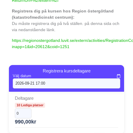
ReturnUrl=%2fextern%2f
Registrera dig på kursen hos Region östergötland
(katastrofmedicinskt centrum):
Du måste registrera dig på två ställen. på denna sida och
via nedanstående länk.
https://regionostergotland.luvit.se/extern/activities/Registratio
inapp=1&id=20612&coid=1251
Registrera kursdeltagare
Välj datum
Deltagare
10 Lediga platser
990,00
kr