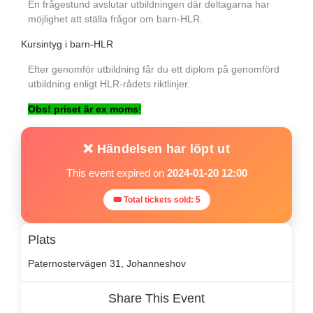
En frågestund avslutar utbildningen där deltagarna har
möjlighet att ställa frågor om barn-HLR.
Kursintyg i barn-HLR
Efter genomför utbildning får du ett diplom på genomförd
utbildning enligt HLR-rådets riktlinjer.
Obs! priset är ex moms
!
❌ Händelsen har löpt ut
This event expired on
2024-01-20 12:00
🎟 Total tickets sold: 5
Plats
Paternostervägen 31, Johanneshov
Share This Event