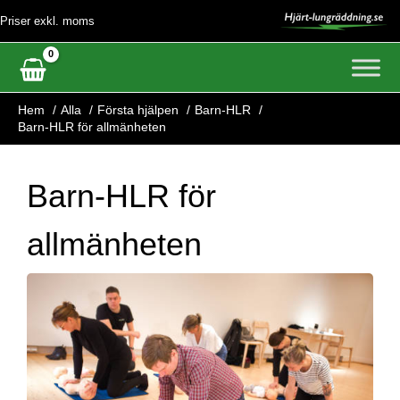
Hoppa
Priser exkl. moms
till
innehåll
Hem
Alla
Första hjälpen
Barn-HLR
Barn-HLR för allmänheten
Barn-HLR för
allmänheten