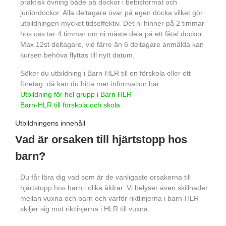
praktisk övning både på dockor i bebisformat och
juniordockor. Alla deltagare övar på egen docka vilket gör
utbildningen mycket tidseffektiv. Det ni hinner på 2 timmar
hos oss tar 4 timmar om ni måste dela på ett fåtal dockor.
Max 12st deltagare, vid färre än 6 deltagare anmälda kan
kursen behöva flyttas till nytt datum.
Söker du utbildning i Barn-HLR till en förskola eller ett
företag, då kan du hitta mer information här
Utbildning för hel grupp i Barn HLR
Barn-HLR till förskola och skola
Utbildningens innehåll
Vad är orsaken till hjärtstopp hos
barn?
Du får lära dig vad som är de vanligaste orsakerna till
hjärtstopp hos barn i olika åldrar. Vi belyser även skillnader
mellan vuxna och barn och varför riktlinjerna i barn-HLR
skiljer sig mot riktlinjerna i HLR till vuxna.