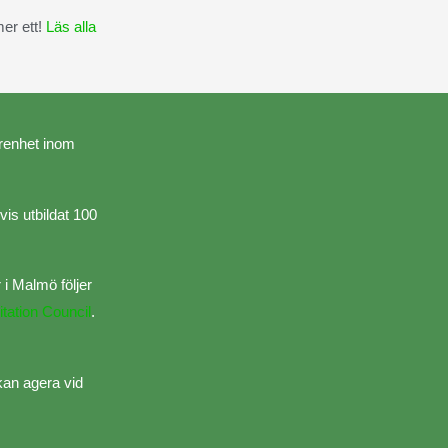
mer ett!
Läs alla
arenhet inom
is utbildat 100
 i Malmö följer
tation Council
.
kan agera vid