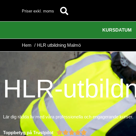
Hoppa
Sök
Priser exkl. moms
till
innehåll
KURSDATUM
Hem
HLR utbildning Malmö
HLR-utbild
Lär dig rädda liv med våra professionella och engagerande kurser.
Betygsatt





Toppbetyg på Trustpilot