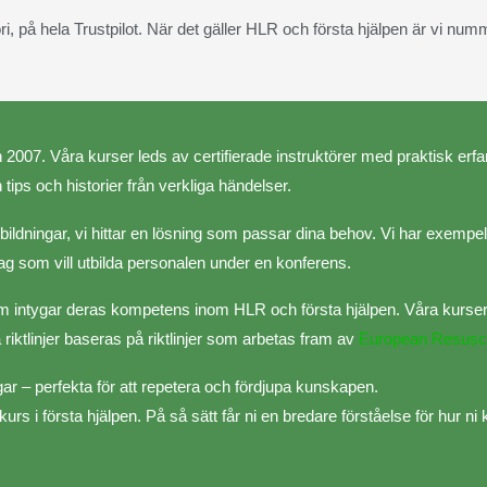
, på hela Trustpilot. När det gäller HLR och första hjälpen är vi num
n 2007. Våra kurser leds av certifierade instruktörer med praktisk erf
tips och historier från verkliga händelser.
dningar, vi hittar en lösning som passar dina behov.​ Vi har exempelv
etag som vill utbilda personalen under en konferens.
 som intygar deras kompetens inom HLR och första hjälpen. Våra kurser
riktlinjer baseras på riktlinjer som arbetas fram av
European Resusci
gar – perfekta för att repetera och fördjupa kunskapen.
 i första hjälpen. På så sätt får ni en bredare förståelse för hur ni 