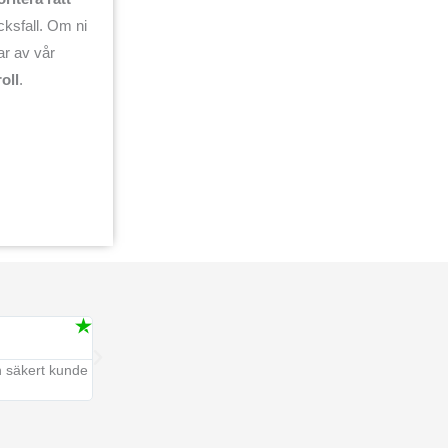
cksfall. Om ni
r av vår
oll
.
Malin





an säkert kunde
Det här var en HLR utbildning helt annorlunda från de tid
informativt, med mkt praktisk träning. Såååå bra!!!