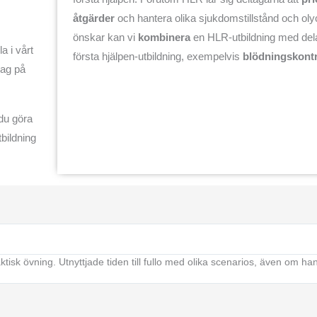
åtgärder
och hantera olika sjukdomstillstånd och oly
önskar kan vi
kombinera
en HLR-utbildning med dela
a i vårt
första hjälpen-utbildning, exempelvis
blödningskontr
slag på
 du göra
bildning
aktisk övning. Utnyttjade tiden till fullo med olika scenarios, även om h