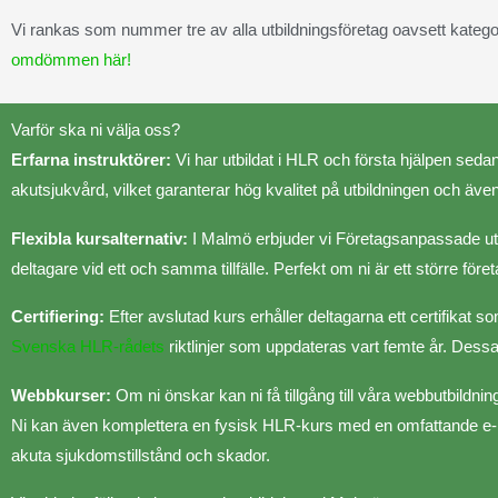
Vi rankas som nummer tre av alla utbildningsföretag oavsett kategori
omdömmen här!
Varför ska ni välja oss?
Erfarna instruktörer:
Vi har utbildat i HLR och första hjälpen seda
akutsjukvård, vilket garanterar hög kvalitet på utbildningen och även 
Flexibla kursalternativ:
I Malmö erbjuder vi Företagsanpassade utbil
deltagare vid ett och samma tillfälle. Perfekt om ni är ett större för
Certifiering:
Efter avslutad kurs erhåller deltagarna ett certifikat
Svenska HLR-rådets
riktlinjer som uppdateras vart femte år. Dessa 
Webbkurser:
Om ni önskar kan ni få tillgång till våra webbutbildnin
Ni kan även komplettera en fysisk HLR-kurs med en omfattande e-kurs
akuta sjukdomstillstånd och skador.