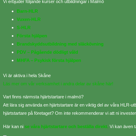
Vi erbjuder följande kurser och utbildningar i Malmö
Barn-HLR
Vuxen-HLR
S-HLR
Första hjälpen
Brandskyddsutbildning med släckövning
PDV – Pågående dödligt våld
MHFA – Psykisk första hjälpen
Vi är aktiva i hela Skåne
Läs mer om vår verksamhet i andra delar av skåne här!
Vart finns närmsta hjärtstartare i malmö?
Att lära sig använda en hjärtstartare är en viktig del av våra HLR-utb
hjärtstartare på företaget? Om inte rekommenderar vi att ni investera
Här kan ni
se våra hjärtstartare och beställa direkt.
Vi kan även ta