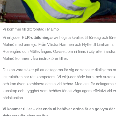
5
av
5
Vi kommer till ditt företag i Malmö
Vi erbjuder
HLR-utbildningar
av högsta kvalitet till företag och före
Malmö med omnejd. Från Västra Hamnen och Hyllie till Limhamn,
Rosengård och Möllevången. Oavsett om ni finns i city eller i andra
Malmö kommer våra instruktörer till er.
Du kan vara säker på att deltagarna lär sig de senaste riktlinjerna o
instruktören har rätt kompetens. Vi erbjuder både barn- och vuxenk
och kan även kombinera dessa vid behov. Med oss får deltagarna 
kunskap och trygghet som behövs för att våga agera effektivt vid e
nödsituation.
Vi kommer till er – det enda ni behöver ordna är en golvyta där 
deltagare får plats att öva.