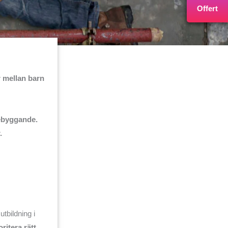
Offert
r mellan barn
rebyggande.
.
tbildning i
oritera rätt