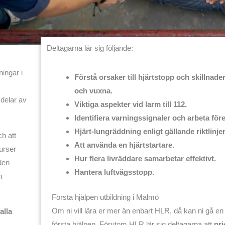
Deltagarna lär sig följande:
ningar i
Förstå orsaker till hjärtstopp och skillnade
och vuxna.
 delar av
Viktiga aspekter vid larm till 112.
Identifiera varningssignaler och arbeta fö
Hjärt-lungräddning enligt gällande riktlinjer
ch att
Att använda en hjärtstartare.
urser
Hur flera livräddare samarbetar effektivt.
den
Hantera luftvägsstopp.
n
Första hjälpen utbildning i Malmö
Om ni vill lära er mer än enbart HLR, då kan ni gå en u
alla
första hjälpen. Förutom HLR lär sig deltagarna att
pri