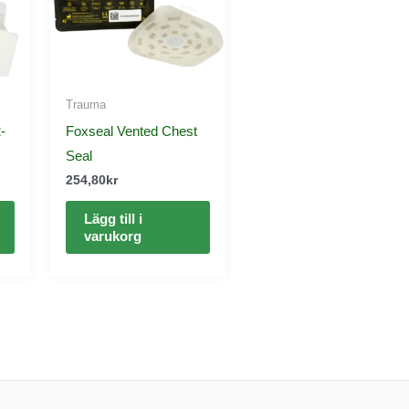
Trauma
-
Foxseal Vented Chest
Seal
254,80
kr
Lägg till i
varukorg