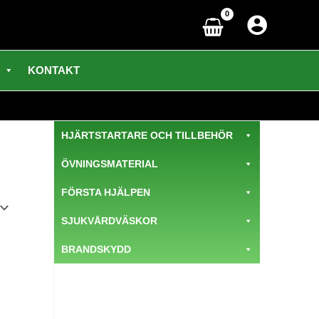
KONTAKT
HJÄRTSTARTARE OCH TILLBEHÖR
ÖVNINGSMATERIAL
FÖRSTA HJÄLPEN
SJUKVÅRDVÄSKOR
BRANDSKYDD