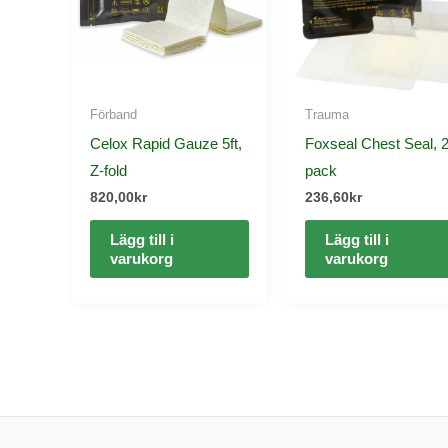
Förband
Trauma
Celox Rapid Gauze 5ft,
Foxseal Chest Seal, 2
Z-fold
pack
820,00
kr
236,60
kr
Lägg till i
Lägg till i
varukorg
varukorg